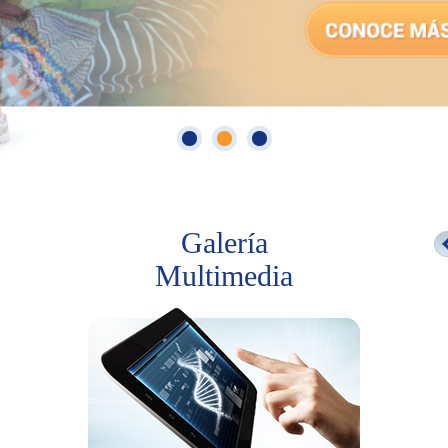
Galería
Multimedia
La ingesta de calcio y la
Los suplementos
salud cardiovascular
vitamínicos y minerales
pueden ayudar a
SEGUIR LEYENDO
bloquear la progresión
del virus del sida.