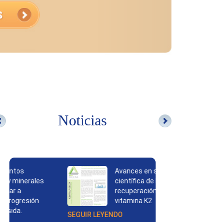
Noticias
Avances en seguridad
La
científica de la
sa
recuperación de la
S
vitamina K2
SEGUIR LEYENDO