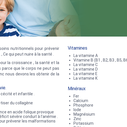
Vitamines
soins nutritionnels pour prévenir
, Ce qui peut nuire à la santé .
La vitamine A
Vitamine B (B1 , B2, B3 , B5, B6
ur la croissance , la santé et la
La vitamine C
s parce que le corps ne peut pas
La vitamine D
La vitamine E
onc nous devons les obtenir de la
La vitamine K
vie.
Minéraux
écité et infantile .
Fer
Calcium
tiser du collagène
Phosphore
Iode
ence en acide folique provoque
Magnésium
déficit sévère conduit à l'anémie .
Zinc
pour prévenir les malformations
Potassium