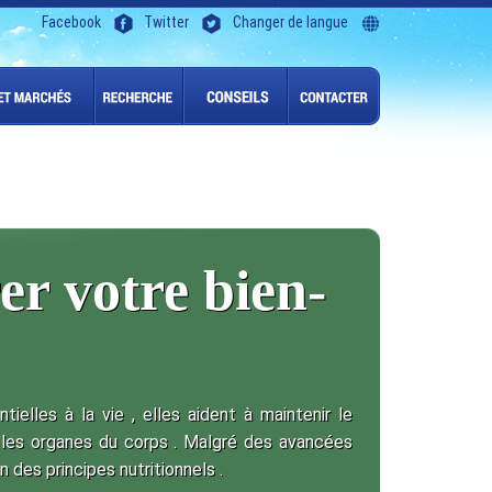
Facebook
Twitter
Changer de langue
er votre bien-
ielles à la vie , elles aident à maintenir le
les organes du corps . Malgré des avancées
n des principes nutritionnels .